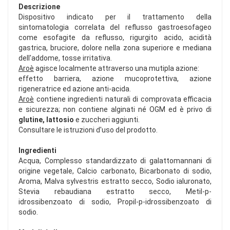
Descrizione
Dispositivo indicato per il trattamento della
sintomatologia correlata del reflusso gastroesofageo
come esofagite da reflusso, rigurgito acido, acidità
gastrica, bruciore, dolore nella zona superiore e mediana
dell'addome, tosse irritativa.
Aroè
agisce localmente attraverso una mutipla azione:
effetto barriera, azione mucoprotettiva, azione
rigeneratrice ed azione anti-acida.
Aroè
contiene ingredienti naturali di comprovata efficacia
e sicurezza; non contiene alginati né OGM ed è privo di
glutine, lattosio
e zuccheri aggiunti.
Consultare le istruzioni d'uso del prodotto.
Ingredienti
Acqua, Complesso standardizzato di galattomannani di
origine vegetale, Calcio carbonato, Bicarbonato di sodio,
Aroma, Malva sylvestris estratto secco, Sodio ialuronato,
Stevia rebaudiana estratto secco, Metil-p-
idrossibenzoato di sodio, Propil-p-idrossibenzoato di
sodio.