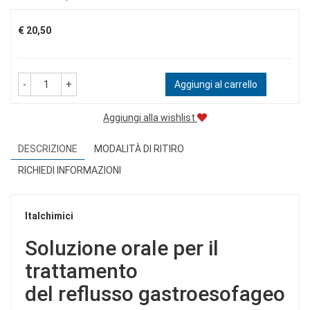
Prezzo
€ 20,50
-
+
Aggiungi al carrello
Aggiungi alla wishlist
DESCRIZIONE
MODALITÀ DI RITIRO
RICHIEDI INFORMAZIONI
Italchimici
Soluzione orale per il
trattamento
del reflusso gastroesofageo