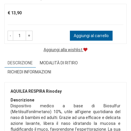
Prezzo
€ 13,90
-
+
Aggiungi al carrello
Aggiungi alla wishlist
DESCRIZIONE
MODALITÀ DI RITIRO
RICHIEDI INFORMAZIONI
AQUILEA RESPIRA Rinoday
Descrizione
Dispositivo medico a base di Biosulfur
(Metilsulfonilmetano) 10%, utile all’igiene quotidiana del
naso di bambini ed adulti. Grazie ad una efficace e delicata
azione lavante, libera il naso idratando la mucosa e
fluidificando il muco, favorendone l’espettorazione. La sua