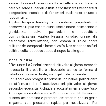
azione, favorendo una corretta ed efficace ventilazione
delle vie aeree superiori, è utile a contrastare il verificarsi di
congestione nasale e di fenomeni quali naso chiuso e
russamento.
Aquilea Respira Rinoday non contiene propellenti né
conservanti; può essere quindi usato anche dalle donne in
gravidanza, salvo particolari e specifiche
controindicazioni. Aquilea Respira Rinoday, grazie alla
particolare formulazione, non emana il tipico odore
sulfureo dei composti a base di zolfo. Non contiene solfuri,
solfiti o solfati, spesso causa di risposta allergica.
Modalità d'uso
Effettuare 1 o 2 nebulizzazioni, più volte al giorno, secondo
necessità. Il prodotto è utilizzabile sia sotto forma di
nebulizzatore umettante, sia di getto disostruente.
Spruzzare con l’erogatore prima in una narice, poi nell’altra
ed effettuare 1 o 2 nebulizzazioni, più volte al giorno,
secondo necessità. Richiudere accuratamente dopo l’uso.
Appoggiare con delicatezza l’imboccatura del flaconcino
al naso del bambino e premere lentamente per un getto
irrigante, con pressione rapida per nebulizzare. Per