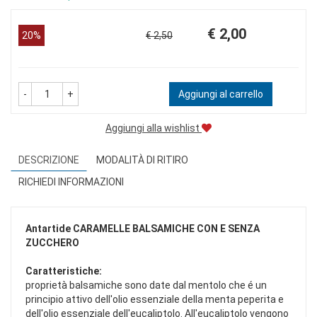
Prezzo
Sconto
€ 2,00
20%
€ 2,50
scontato
del
-
+
Aggiungi al carrello
Aggiungi alla wishlist
DESCRIZIONE
MODALITÀ DI RITIRO
RICHIEDI INFORMAZIONI
Antartide
CARAMELLE BALSAMICHE CON E SENZA
ZUCCHERO
Caratteristiche:
proprietà balsamiche sono date dal mentolo che é un
principio attivo dell'olio essenziale della menta peperita e
dell'olio essenziale dell'eucaliptolo. All'eucaliptolo vengono