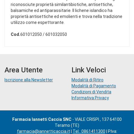
riconosciute proprietà similantibiotiche, antisettiche,
balsamiche ed antiparassitarie. Il lichene islandico ha
proprietà antisettiche ed emolienti e trova nella tradizione
utilizzo come espettorante.
Cod.
601012050 / 601032050
Area Utente
Link Veloci
Iscrizione alla Newsletter
Modalità di Ritiro
Modalità di Pagamento
Condizioni di Vendita
Informativa Privacy
Farmacia Iannetti Caccia SNC
- VIALE CRISPI , 137 64100
Teramo (TE)
farmacia@iannetticaccia.it
|
Tel.: 0861411300
| P.Iva: