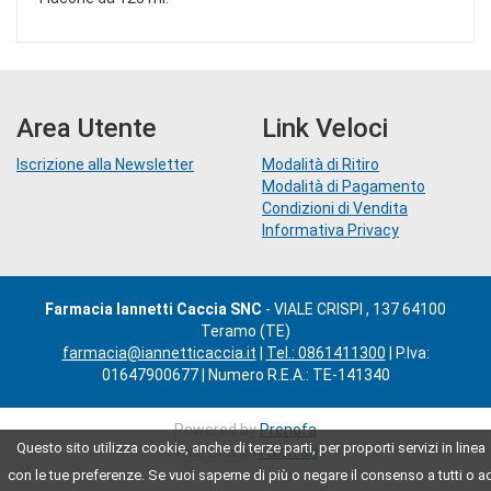
Area Utente
Link Veloci
Iscrizione alla Newsletter
Modalità di Ritiro
Modalità di Pagamento
Condizioni di Vendita
Informativa Privacy
Farmacia Iannetti Caccia SNC
- VIALE CRISPI , 137 64100
Teramo (TE)
farmacia@iannetticaccia.it
|
Tel.: 0861411300
| P.Iva:
01647900677 | Numero R.E.A.: TE-141340
Powered by
Prenofa
Questo sito utilizza cookie, anche di terze parti, per proporti servizi in linea
Web Design
Fulcri srl
con le tue preferenze. Se vuoi saperne di più o negare il consenso a tutti o a