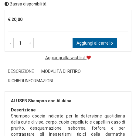
Bassa disponibilità
Prezzo
€ 20,00
-
+
Aggiungi al carrello
Aggiungi alla wishlist
DESCRIZIONE
MODALITÀ DI RITIRO
RICHIEDI INFORMAZIONI
ALUSEB Shampoo con Alukina
Descrizione
Shampoo doccia indicato per la detersione quotidiana
della cute di viso, corpo, cuoio capelluto e capelli in caso di
prurito, desquamazione, seborrea, forfora e per
contrastare gli inestetismi tipici della dermatite