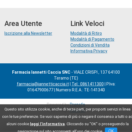
Area Utente
Link Veloci
Iscrizione alla Newsletter
Modalità di Ritiro
Modalità di Pagamento
Condizioni di Vendita
Informativa Privacy
Farmacia Iannetti Caccia SNC
- VIALE CRISPI , 137 64100
Teramo (TE)
farmacia@iannetticaccia.it
|
Tel.: 0861411300
| P.Iva:
01647900677 | Numero R.E.A.: TE-141340
Powered by
Prenofa
Questo sito utilizza cookie, anche di terze parti, per proporti servizi in linea
Web Design
Fulcri srl
con le tue preferenze. Se vuoi saperne di più o negare il consenso a tutti o a
alcuni cookie
leggi l'informativa
. Cliccando su "OK" o proseguendo la
OK
navigazione sul sito acconsenti all'uso dei cookie .