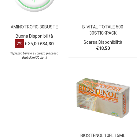
AMINOTROFIC 30BUSTE
B-VITAL TOTALE 500
30STICKPACK
Buona Disponibilità
Scarsa Disponibilità
2%
€ 35,00
€34,30
€18,50
*il prezzo barrato è il prezzo più basso
degli ultimi 30 giorni
BIOSTENOL 10FL 15ML