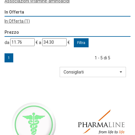
Associazioni vitamine-aminoacidi
In Offerta
In Offerta
(1)
Prezzo
filtra
filtra
da
€
a
€
da
a
1 - 5 di 5
1
Consigliati