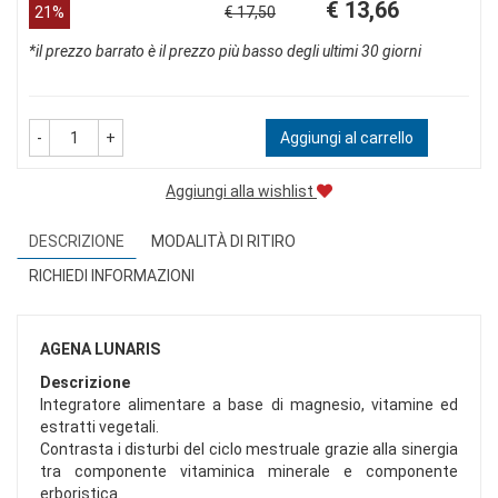
Prezzo
Sconto
€ 13,66
21%
€ 17,50
scontato
del
*il prezzo barrato è il prezzo più basso degli ultimi 30 giorni
-
+
Aggiungi al carrello
Aggiungi alla wishlist
DESCRIZIONE
MODALITÀ DI RITIRO
RICHIEDI INFORMAZIONI
AGENA LUNARIS
Descrizione
Integratore alimentare a base di magnesio, vitamine ed
estratti vegetali.
Contrasta i disturbi del ciclo mestruale grazie alla sinergia
tra componente vitaminica minerale e componente
erboristica.