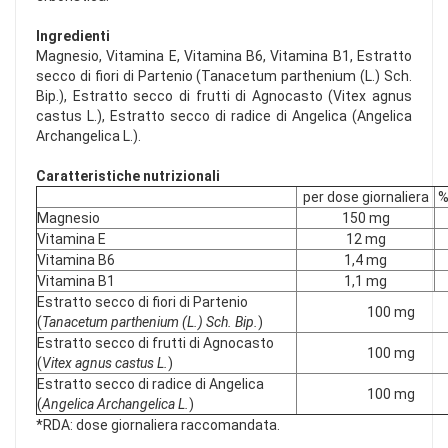
Ingredienti
Magnesio, Vitamina E, Vitamina B6, Vitamina B1, Estratto
secco di fiori di Partenio (Tanacetum parthenium (L.) Sch.
Bip.), Estratto secco di frutti di Agnocasto (Vitex agnus
castus L.), Estratto secco di radice di Angelica (Angelica
Archangelica L.).
Caratteristiche nutrizionali
per dose giornaliera
%
Magnesio
150 mg
Vitamina E
12 mg
Vitamina B6
1,4 mg
Vitamina B1
1,1 mg
Estratto secco di fiori di Partenio
100 mg
(
Tanacetum parthenium (L.) Sch. Bip.
)
Estratto secco di frutti di Agnocasto
100 mg
(
Vitex agnus castus L.
)
Estratto secco di radice di Angelica
100 mg
(
Angelica Archangelica L.
)
*RDA: dose giornaliera raccomandata.