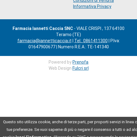
Condizioni di Vendita
Informativa Privacy
Farmacia Iannetti Caccia SNC
- VIALE CRISPI , 137 64100
Teramo (TE)
farmacia@iannetticaccia.it
|
Tel.: 0861411300
| P.Iva:
01647900677 | Numero R.E.A.: TE-141340
Powered by
Prenofa
Web Design
Fulcri srl
Questo sito utilizza cookie, anche di terze parti, per proporti servizi in linea 
tue preferenze. Se vuoi saperne di più o negare il consenso a tutti o ad alc