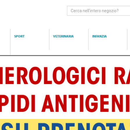
Cerca
Prodotto
SPORT
VETERINARIA
INFANZIA