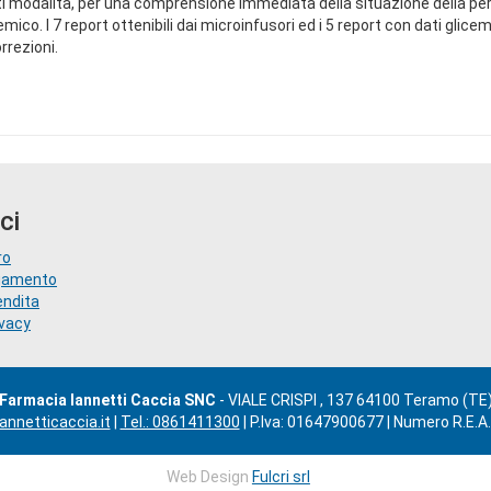
ti modalità, per una comprensione immediata della situazione della perso
ico. I 7 report ottenibili dai microinfusori ed i 5 report con dati glice
rrezioni.
ci
ro
agamento
endita
ivacy
Farmacia Iannetti Caccia SNC
- VIALE CRISPI , 137 64100 Teramo (TE
nnetticaccia.it
|
Tel.: 0861411300
| P.Iva: 01647900677 | Numero R.E.A
Web Design
Fulcri srl