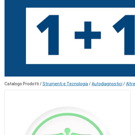
Catalogo Prodotti /
Strumenti e Tecnologia
/
Autodiagnostici
/
Altr