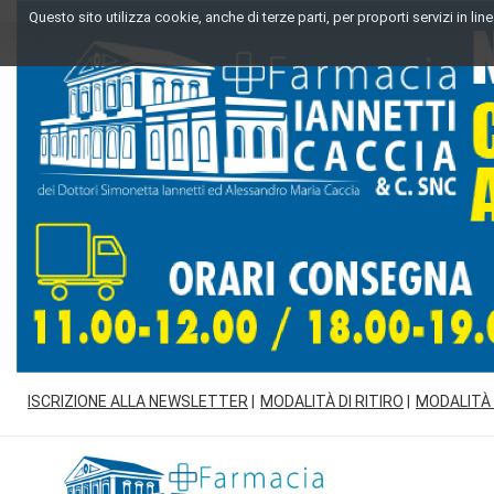
Passa
Questo sito utilizza cookie, anche di terze parti, per proporti servizi in l
al
contenuto
principale
ISCRIZIONE ALLA NEWSLETTER
MODALITÀ DI RITIRO
MODALITÀ
Farmacia
Iannetti