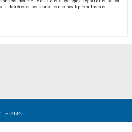
na con diabete. Le 8 differenti tipologie di report ottenibili dai
mici e dati di infusione insulinica combinati permettono di
)
.: TE-141340