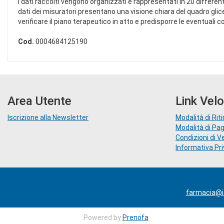
I dati raccolti vengono organizzati e rappresentati in 20 differen
dati dei misuratori presentano una visione chiara del quadro glicem
verificare il piano terapeutico in atto e predisporre le eventuali co
Cod.
0004684125190
Area Utente
Link Velo
Iscrizione alla Newsletter
Modalità di Riti
Modalità di P
Condizioni di V
Informativa Pr
farmacia@ia
Powered by
Prenofa