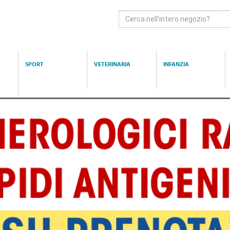
Cerca
Prodotto
SPORT
VETERINARIA
INFANZIA