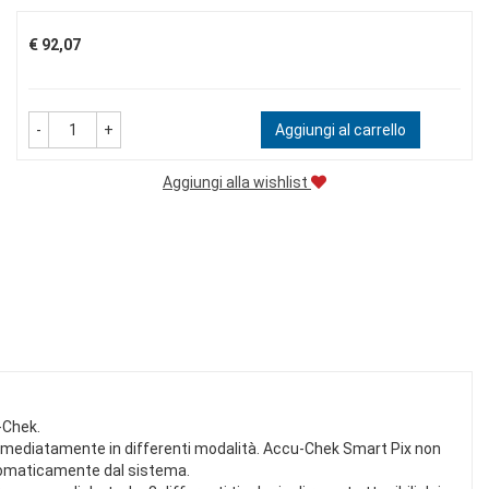
Prezzo
€ 92,07
-
+
Aggiungi al carrello
Aggiungi alla wishlist
-Chek.
 immediatamente in differenti modalità. Accu-Chek Smart Pix non
automaticamente dal sistema.