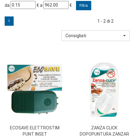
filtra
filtra
da
€
a
€
da
a
1 - 2 di 2
1
Consigliati
ECOSAVE ELETTROSTIM
ZANZA CLICK
PUNT INSET
DOPOPUNTURA ZANZAR