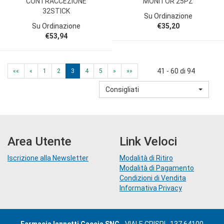
CONTRACCEZIONE
MONITOR 25PZ
32STICK
Su Ordinazione
Su Ordinazione
€35,20
€53,94
41 - 60 di 94
««
«
1
2
3
4
5
»
»»
Consigliati
Area Utente
Link Veloci
Iscrizione alla Newsletter
Modalità di Ritiro
Modalità di Pagamento
Condizioni di Vendita
Informativa Privacy
Farmacia Iannetti Caccia SNC
- VIALE CRISPI , 137 64100