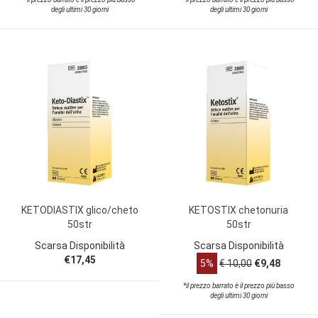
degli ultimi 30 giorni
degli ultimi 30 giorni
KETODIASTIX glico/cheto
KETOSTIX chetonuria
50str
50str
Scarsa Disponibilità
Scarsa Disponibilità
€17,45
5%
€ 10,00
€9,48
*il prezzo barrato è il prezzo più basso
degli ultimi 30 giorni