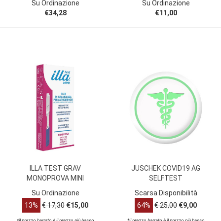
Su Ordinazione
Su Ordinazione
€34,28
€11,00
ILLA TEST GRAV
JUSCHEK COVID19 AG
MONOPROVA MINI
SELFTEST
Su Ordinazione
Scarsa Disponibilità
13%
€ 17,30
€15,00
64%
€ 25,00
€9,00
*il prezzo barrato è il prezzo più basso
*il prezzo barrato è il prezzo più basso