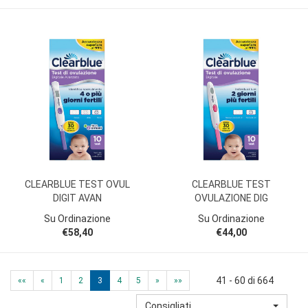
CLEARBLUE TEST OVUL
CLEARBLUE TEST
DIGIT AVAN
OVULAZIONE DIG
Su Ordinazione
Su Ordinazione
€58,40
€44,00
41 - 60 di 664
««
«
1
2
3
4
5
»
»»
Consigliati