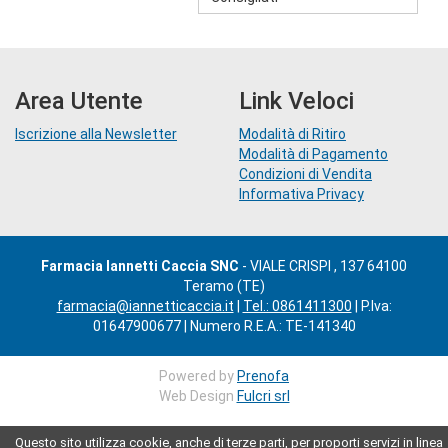
Area Utente
Link Veloci
Iscrizione alla Newsletter
Modalità di Ritiro
Modalità di Pagamento
Condizioni di Vendita
Informativa Privacy
Farmacia Iannetti Caccia SNC
- VIALE CRISPI , 137 64100
Teramo (TE)
farmacia@iannetticaccia.it
|
Tel.: 0861411300
| P.Iva:
01647900677 | Numero R.E.A.: TE-141340
Powered by
Prenofa
Web Design
Fulcri srl
Questo sito utilizza cookie, anche di terze parti, per proporti servizi in linea