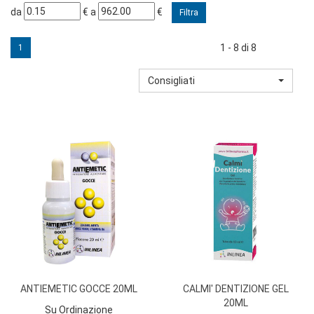
filtra
filtra
da
€
a
€
da
a
1 - 8 di 8
1
Consigliati
ANTIEMETIC GOCCE 20ML
CALMI' DENTIZIONE GEL
20ML
Su Ordinazione