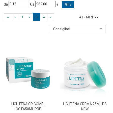
filtra
filtra
da
€
a
€
da
a
41 - 60 di 77
««
«
1
2
3
4
»
Consigliati
LICHTENA CR COMPL
LICHTENA CREMA 25ML PS
OCTA50ML PRE
NEW