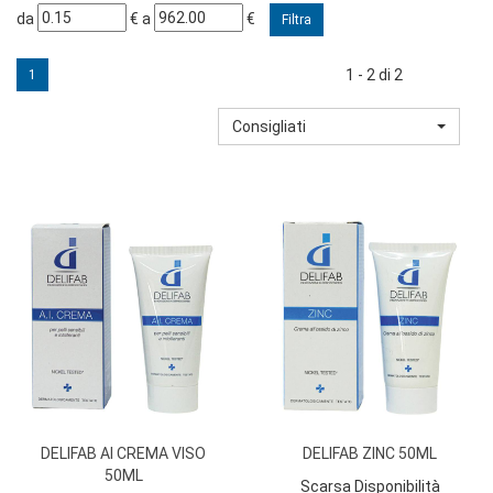
filtra
filtra
da
€
a
€
da
a
1 - 2 di 2
1
Consigliati
DELIFAB AI CREMA VISO
DELIFAB ZINC 50ML
50ML
Scarsa Disponibilità