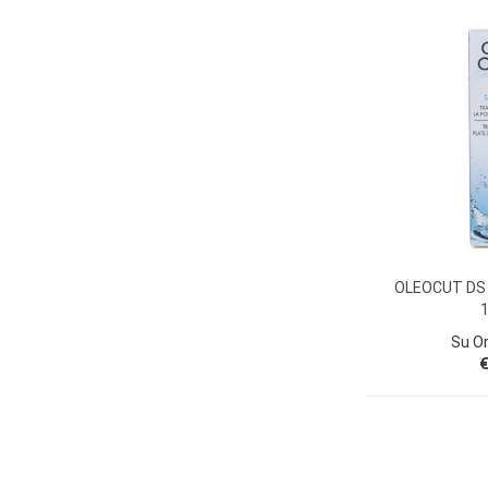
OLEOCUT DS
Su O
€