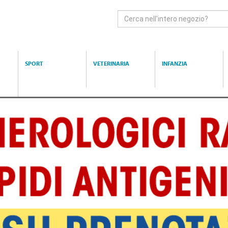
Cerca
Prodotto
SPORT
VETERINARIA
INFANZIA