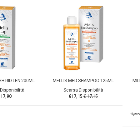
SH RID LEN 200ML
MELLIS MED SHAMPOO 125ML
MI
Disponibilità
Scarsa Disponibilità
17,90
€17,15
€ 17,15
*il prez