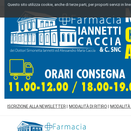
Passa
Questo sito utilizza cookie, anche di terze parti, per proporti servizi in l
al
contenuto
principale
ISCRIZIONE ALLA NEWSLETTER
MODALITÀ DI RITIRO
MODALITÀ
Farmacia
Iannetti