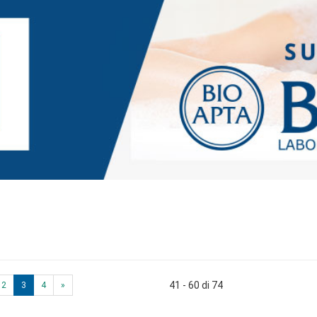
41 - 60 di 74
2
3
4
»