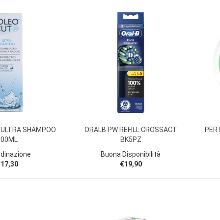
 ULTRA SHAMPOO
ORALB PW REFILL CROSSACT
PER
100ML
BK5PZ
rdinazione
Buona Disponibilità
17,30
€19,90