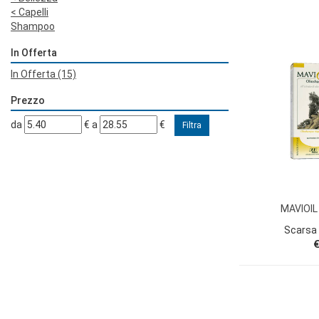
<
Capelli
Shampoo
In Offerta
In Offerta
(15)
Prezzo
filtra
filtra
da
€
a
€
da
a
MAVIOIL
Scarsa 
€