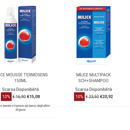
LICE MOUSSE TERMOSENS
MILICE MULTIPACK
150ML
SCH+SHAMPOO
Scarsa Disponibilità
Scarsa Disponibilità
10%
€ 16,90
€15,08
10%
€ 23,50
€20,92
zo barrato è il prezzo più basso degli ultimi
30 giorni