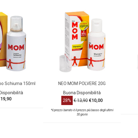
o Schiuma 150ml
NEO MOM POLVERE 20G
isponibilità
Buona Disponibilità
19,90
28%
€ 13,90
€10,00
*il prezzo barrato è il prezzo più basso degli ultimi
30 giorni