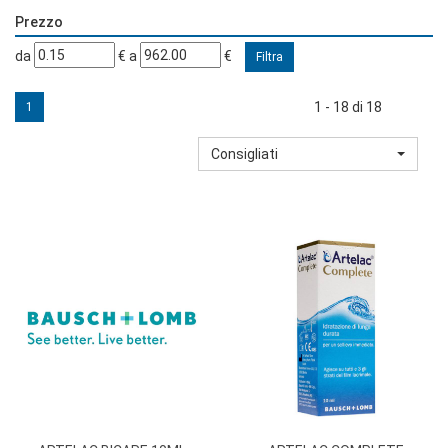
Prezzo
filtra
filtra
da
€
a
€
da
a
1 - 18 di 18
1
Consigliati