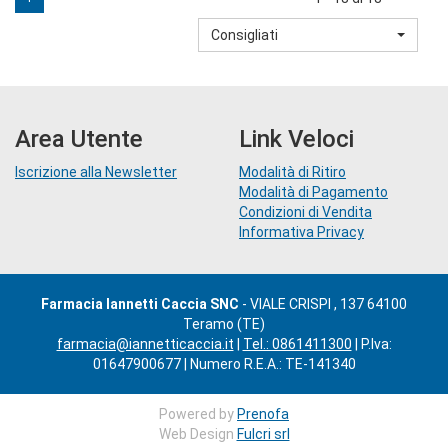
Consigliati
Area Utente
Link Veloci
Iscrizione alla Newsletter
Modalità di Ritiro
Modalità di Pagamento
Condizioni di Vendita
Informativa Privacy
Farmacia Iannetti Caccia SNC
- VIALE CRISPI , 137 64100
Teramo (TE)
farmacia@iannetticaccia.it
|
Tel.: 0861411300
| P.Iva:
01647900677 | Numero R.E.A.: TE-141340
Powered by
Prenofa
Web Design
Fulcri srl