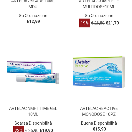
ARTELAC BICARE 10ML
ARTELAC COMPLETE
MDU
MULTIDOSE10ML
Su Ordinazione
Su Ordinazione
€12,99
19%
€ 26,80
€21,70
ARTELAC NIGHTTIME GEL
ARTELAC REACTIVE
10ML
MONODOSE 10PZ
Scarsa Disponibilità
Buona Disponibilità
€15,90
23%
€ 25,90
€19,90