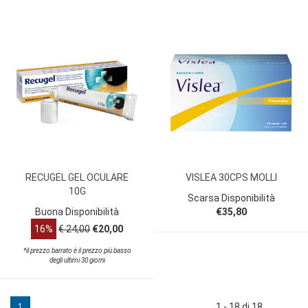
RECUGEL GEL OCULARE
VISLEA 30CPS MOLLI
10G
Scarsa Disponibilità
Buona Disponibilità
€35,80
16%
€ 24,00
€20,00
*il prezzo barrato è il prezzo più basso
degli ultimi 30 giorni
1 - 18 di 18
1